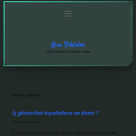
menüyü
Anasayfa
Gizlilik
Yasal
Hakkımızda
aç
Politikası
Uyarı
Kısa Fikirler
Zihnini tazeleyecek küçük satırlar.
Etiket:
yafetler
İç gösterilen kıyafetlere ne denir ?
Tarih: Aralık 31, 2025
İç Gösterilen Kıyafetlere Ne Denir? Psikolojik Bir Mercekten