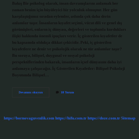
Bakış Bir psikolog olarak, insan davranışlarını anlamak her
zaman benim için büyüleyici bir yolculuk olmuştur. Her gün
karşılaştığımız sıradan eylemler, aslında çok daha derin
anlamlar taşır. İnsanların kıyafet seçimi, vücut dili ve genel dış
görünüşleri, onların iç dünyası, değerleri ve toplumla kurdukları
ilişki hakkında önemli ipuçları verir. İç gösterilen kıyafetler de
bu kapsamda oldukça dikkat çekicidir. Peki, iç gösterilen
kıyafetlere ne denir ve psikolojik olarak ne tür anlamlar taşır?
Bu soruya, bilişsel, duygusal ve sosyal psikoloji
perspektiflerinden bakarak, insanların içsel dünyasını daha iyi
anlamaya çalışacağız. İç Gösterilen Kıyafetler: Bilişsel Psikoloji
Boyutunda Bilişsel…
İç
Devamını okuyun
10 Yorum
gösterilen
kıyafetlere
ne
denir
?
https://bornovaguvenlik.com
https://hifu.com.tr
https://doze.com.tr
Sitemap