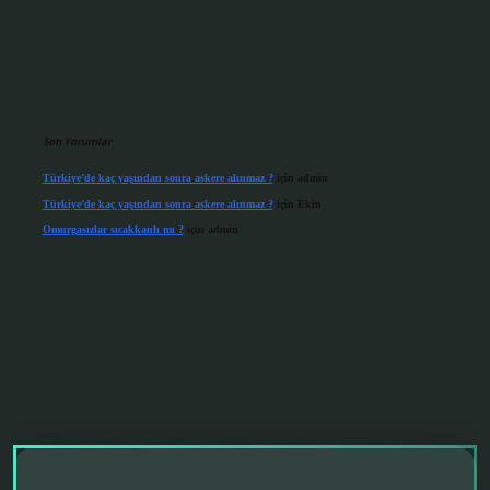
Son Yorumlar
Türkiye’de kaç yaşından sonra askere alınmaz ?
için
admin
Türkiye’de kaç yaşından sonra askere alınmaz ?
için
Ekin
Omurgasızlar sıcakkanlı mı ?
için
admin
grandoperabet giriş