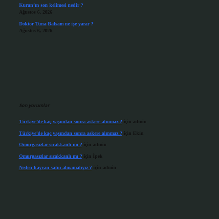
Kuran’ın son kelimesi nedir ?
Ağustos 6, 2026
Doktor Tuna Balsam ne işe yarar ?
Ağustos 6, 2026
Son yorumlar
Türkiye’de kaç yaşından sonra askere alınmaz ?
için
admin
Türkiye’de kaç yaşından sonra askere alınmaz ?
için
Ekin
Omurgasızlar sıcakkanlı mı ?
için
admin
Omurgasızlar sıcakkanlı mı ?
için
İpek
Neden hayvan satın almamalıyız ?
için
admin