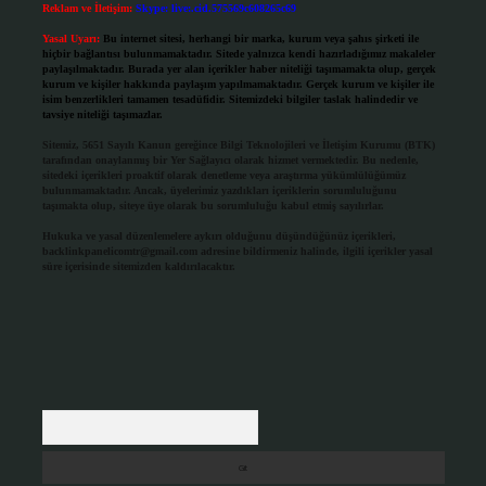
Reklam ve İletişim:
Skype: live:.cid.575569c608265c69
Yasal Uyarı:
Bu internet sitesi, herhangi bir marka, kurum veya şahıs şirketi ile
hiçbir bağlantısı bulunmamaktadır. Sitede yalnızca kendi hazırladığımız makaleler
paylaşılmaktadır. Burada yer alan içerikler haber niteliği taşımamakta olup, gerçek
kurum ve kişiler hakkında paylaşım yapılmamaktadır. Gerçek kurum ve kişiler ile
isim benzerlikleri tamamen tesadüfidir. Sitemizdeki bilgiler taslak halindedir ve
tavsiye niteliği taşımazlar.
Sitemiz, 5651 Sayılı Kanun gereğince Bilgi Teknolojileri ve İletişim Kurumu (BTK)
tarafından onaylanmış bir Yer Sağlayıcı olarak hizmet vermektedir. Bu nedenle,
sitedeki içerikleri proaktif olarak denetleme veya araştırma yükümlülüğümüz
bulunmamaktadır. Ancak, üyelerimiz yazdıkları içeriklerin sorumluluğunu
taşımakta olup, siteye üye olarak bu sorumluluğu kabul etmiş sayılırlar.
Hukuka ve yasal düzenlemelere aykırı olduğunu düşündüğünüz içerikleri,
backlinkpanelicomtr@gmail.com
adresine bildirmeniz halinde, ilgili içerikler yasal
süre içerisinde sitemizden kaldırılacaktır.
Arama