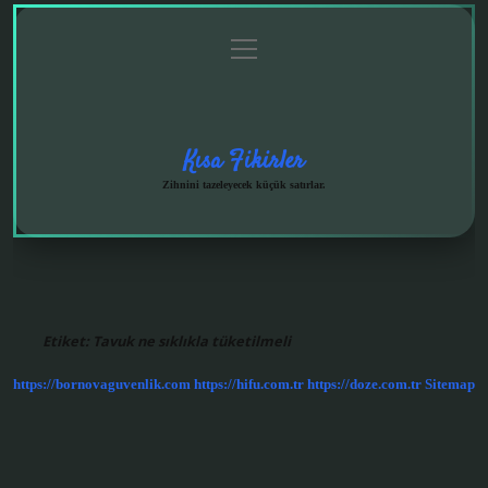
menüyü
Anasayfa
Gizlilik
Yasal
Hakkımızda
aç
Politikası
Uyarı
Kısa Fikirler
Zihnini tazeleyecek küçük satırlar.
Etiket:
Tavuk ne sıklıkla tüketilmeli
https://bornovaguvenlik.com
https://hifu.com.tr
https://doze.com.tr
Sitemap