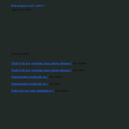
Bakanlıgına nasıl yazılır ?
Ağustos 5, 2026
Son yorumlar
Türkiye’de kaç yaşından sonra askere alınmaz ?
için
admin
Türkiye’de kaç yaşından sonra askere alınmaz ?
için
Ekin
Omurgasızlar sıcakkanlı mı ?
için
admin
Omurgasızlar sıcakkanlı mı ?
için
İpek
Neden hayvan satın almamalıyız ?
için
admin