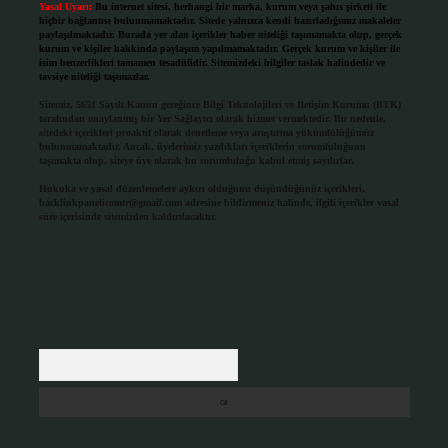
Yasal Uyarı:
Bu internet sitesi, herhangi bir marka, kurum veya şahıs şirketi ile
hiçbir bağlantısı bulunmamaktadır. Sitede yalnızca kendi hazırladığımız makaleler
paylaşılmaktadır. Burada yer alan içerikler haber niteliği taşımamakta olup, gerçek
kurum ve kişiler hakkında paylaşım yapılmamaktadır. Gerçek kurum ve kişiler ile
isim benzerlikleri tamamen tesadüfidir. Sitemizdeki bilgiler taslak halindedir ve
tavsiye niteliği taşımazlar.
Sitemiz, 5651 Sayılı Kanun gereğince Bilgi Teknolojileri ve İletişim Kurumu (BTK)
tarafından onaylanmış bir Yer Sağlayıcı olarak hizmet vermektedir. Bu nedenle,
sitedeki içerikleri proaktif olarak denetleme veya araştırma yükümlülüğümüz
bulunmamaktadır. Ancak, üyelerimiz yazdıkları içeriklerin sorumluluğunu
taşımakta olup, siteye üye olarak bu sorumluluğu kabul etmiş sayılırlar.
Hukuka ve yasal düzenlemelere aykırı olduğunu düşündüğünüz içerikleri,
backlinkpanelicomtr@gmail.com
adresine bildirmeniz halinde, ilgili içerikler yasal
süre içerisinde sitemizden kaldırılacaktır.
Arama