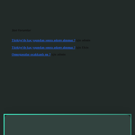
Son Yorumlar
Türkiye’de kaç yaşından sonra askere alınmaz ?
için
admin
Türkiye’de kaç yaşından sonra askere alınmaz ?
için
Ekin
Omurgasızlar sıcakkanlı mı ?
için
admin
erabet giriş