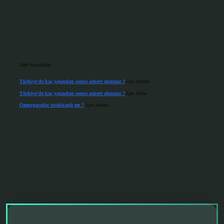
Son Yorumlar
Türkiye’de kaç yaşından sonra askere alınmaz ?
için
admin
Türkiye’de kaç yaşından sonra askere alınmaz ?
için
Ekin
Omurgasızlar sıcakkanlı mı ?
için
admin
grandoperabet giriş