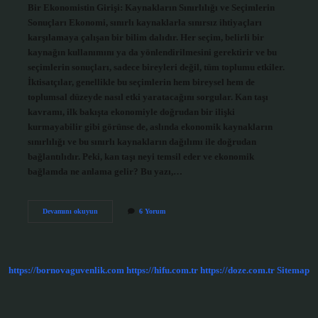
Bir Ekonomistin Girişi: Kaynakların Sınırlılığı ve Seçimlerin
Sonuçları Ekonomi, sınırlı kaynaklarla sınırsız ihtiyaçları
karşılamaya çalışan bir bilim dalıdır. Her seçim, belirli bir
kaynağın kullanımını ya da yönlendirilmesini gerektirir ve bu
seçimlerin sonuçları, sadece bireyleri değil, tüm toplumu etkiler.
İktisatçılar, genellikle bu seçimlerin hem bireysel hem de
toplumsal düzeyde nasıl etki yaratacağını sorgular. Kan taşı
kavramı, ilk bakışta ekonomiyle doğrudan bir ilişki
kurmayabilir gibi görünse de, aslında ekonomik kaynakların
sınırlılığı ve bu sınırlı kaynakların dağılımı ile doğrudan
bağlantılıdır. Peki, kan taşı neyi temsil eder ve ekonomik
bağlamda ne anlama gelir? Bu yazı,…
Kan
Devamını okuyun
6 Yorum
taşı
diğer
adı
nedir
?
https://bornovaguvenlik.com
https://hifu.com.tr
https://doze.com.tr
Sitemap