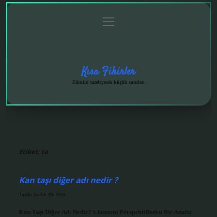
menüyü
Anasayfa
Gizlilik
Yasal
Hakkımızda
aç
Politikası
Uyarı
Kısa Fikirler
Zihnini tazeleyecek küçük satırlar.
Etiket:
ta
Kan taşı diğer adı nedir ?
Tarih: Aralık 19, 2025
Kan Taşı Diğer Adı Nedir? Ekonomi Perspektifinden Bir Analiz