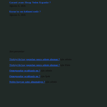
Garanti avans Hesap Neden Kapatılır ?
Ağustos 6, 2026
Kuran’ın son kelimesi nedir ?
Ağustos 6, 2026
Son yorumlar
Türkiye’de kaç yaşından sonra askere alınmaz ?
için
admin
Türkiye’de kaç yaşından sonra askere alınmaz ?
için
Ekin
Omurgasızlar sıcakkanlı mı ?
için
admin
Omurgasızlar sıcakkanlı mı ?
için
İpek
Neden hayvan satın almamalıyız ?
için
admin