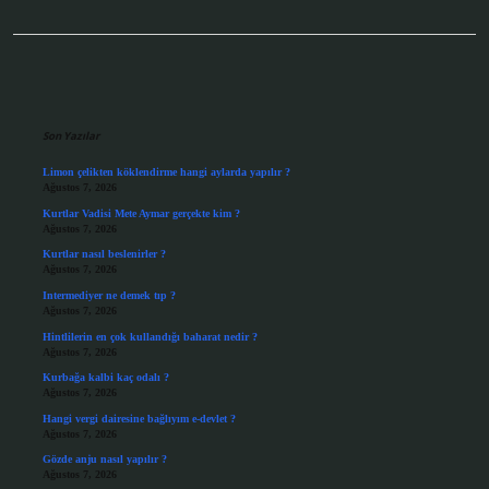
Sidebar
Son Yazılar
Limon çelikten köklendirme hangi aylarda yapılır ?
Ağustos 7, 2026
Kurtlar Vadisi Mete Aymar gerçekte kim ?
Ağustos 7, 2026
Kurtlar nasıl beslenirler ?
Ağustos 7, 2026
Intermediyer ne demek tıp ?
Ağustos 7, 2026
Hintlilerin en çok kullandığı baharat nedir ?
Ağustos 7, 2026
Kurbağa kalbi kaç odalı ?
Ağustos 7, 2026
Hangi vergi dairesine bağlıyım e-devlet ?
Ağustos 7, 2026
Gözde anju nasıl yapılır ?
Ağustos 7, 2026