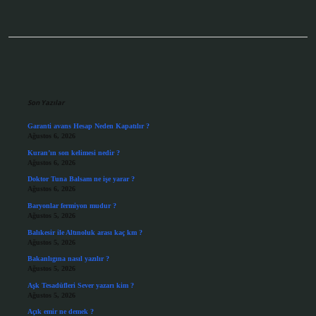
Sidebar
Son Yazılar
Garanti avans Hesap Neden Kapatılır ?
Ağustos 6, 2026
Kuran’ın son kelimesi nedir ?
Ağustos 6, 2026
Doktor Tuna Balsam ne işe yarar ?
Ağustos 6, 2026
Baryonlar fermiyon mudur ?
Ağustos 5, 2026
Balıkesir ile Altınoluk arası kaç km ?
Ağustos 5, 2026
Bakanlıgına nasıl yazılır ?
Ağustos 5, 2026
Aşk Tesadüfleri Sever yazarı kim ?
Ağustos 5, 2026
Açık emir ne demek ?