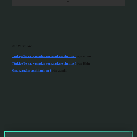
Son Yorumlar
Türkiye’de kaç yaşından sonra askere alınmaz ?
için
admin
Türkiye’de kaç yaşından sonra askere alınmaz ?
için
Ekin
Omurgasızlar sıcakkanlı mı ?
için
admin
grandoperabet giriş