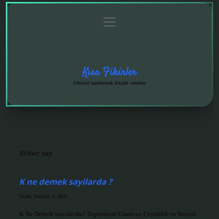
menüyü
Anasayfa
Gizlilik
Yasal
Hakkımızda
aç
Politikası
Uyarı
Kısa Fikirler
Zihnini tazeleyecek küçük satırlar.
Etiket:
say
K ne demek sayilarda ?
Tarih: Haziran 9, 2026
K Ne Demek Sayılarda? Toplumsal Cinsiyet, Çeşitlilik ve Sosyal