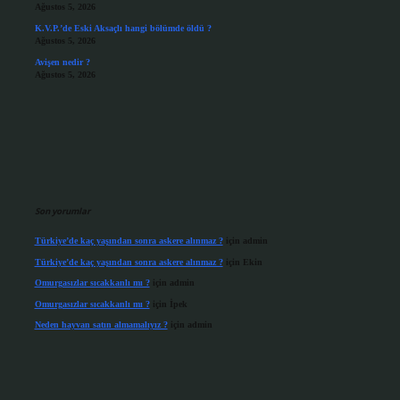
Ağustos 5, 2026
K.V.P.’de Eski Aksaçlı hangi bölümde öldü ?
Ağustos 5, 2026
Avişen nedir ?
Ağustos 5, 2026
Son yorumlar
Türkiye’de kaç yaşından sonra askere alınmaz ?
için
admin
Türkiye’de kaç yaşından sonra askere alınmaz ?
için
Ekin
Omurgasızlar sıcakkanlı mı ?
için
admin
Omurgasızlar sıcakkanlı mı ?
için
İpek
Neden hayvan satın almamalıyız ?
için
admin