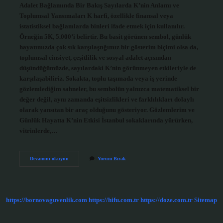
Adalet Bağlamında Bir Bakış Sayılarda K’nin Anlamı ve
Toplumsal Yansımaları K harfi, özellikle finansal veya
istatistiksel bağlamlarda binleri ifade etmek için kullanılır.
Örneğin 5K, 5.000’i belirtir. Bu basit görünen sembol, günlük
hayatımızda çok sık karşılaştığımız bir gösterim biçimi olsa da,
toplumsal cinsiyet, çeşitlilik ve sosyal adalet açısından
düşündüğümüzde, sayılardaki K’nin görünmeyen etkileriyle de
karşılaşabiliriz. Sokakta, toplu taşımada veya iş yerinde
gözlemlediğim sahneler, bu sembolün yalnızca matematiksel bir
değer değil, aynı zamanda eşitsizlikleri ve farklılıkları dolaylı
olarak yansıtan bir araç olduğunu gösteriyor. Gözlemlerim ve
Günlük Hayatta K’nin Etkisi İstanbul sokaklarında yürürken,
vitrinlerde,…
K
Devamını okuyun
Yorum Bırak
ne
demek
sayilarda
?
https://bornovaguvenlik.com
https://hifu.com.tr
https://doze.com.tr
Sitemap