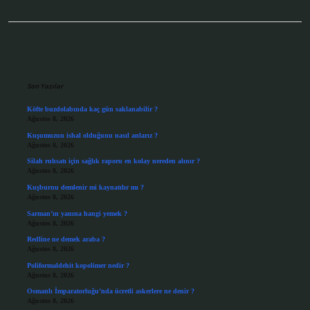
Sidebar
Son Yazılar
Köfte buzdolabında kaç gün saklanabilir ?
Ağustos 8, 2026
Kuşumuzun ishal olduğunu nasıl anlarız ?
Ağustos 8, 2026
Silah ruhsatı için sağlık raporu en kolay nereden alınır ?
Ağustos 8, 2026
Kuşburnu demlenir mi kaynatılır mı ?
Ağustos 8, 2026
Sarman’ın yanına hangi yemek ?
Ağustos 8, 2026
Redline ne demek araba ?
Ağustos 8, 2026
Poliformaldehit kopolimer nedir ?
Ağustos 8, 2026
Osmanlı İmparatorluğu’nda ücretli askerlere ne denir ?
Ağustos 8, 2026