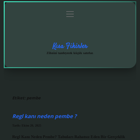
menüyü
Anasayfa
Gizlilik
Yasal
Hakkımızda
aç
Politikası
Uyarı
Kısa Fikirler
Zihnini tazeleyecek küçük satırlar.
Etiket:
pembe
Regl kanı neden pembe ?
Tarih: Ekim 20, 2025
Regl Kanı Neden Pembe? Tabuları Rahatsız Eden Bir Gerçeklik