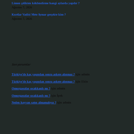
Limon çelikten köklendirme hangi aylarda yapılır ?
Ağustos 7, 2026
Kurtlar Vadisi Mete Aymar gerçekte kim ?
Ağustos 7, 2026
Son yorumlar
Türkiye’de kaç yaşından sonra askere alınmaz ?
için
admin
Türkiye’de kaç yaşından sonra askere alınmaz ?
için
Ekin
Omurgasızlar sıcakkanlı mı ?
için
admin
Omurgasızlar sıcakkanlı mı ?
için
İpek
Neden hayvan satın almamalıyız ?
için
admin