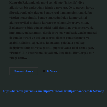
Kontrolü Reklamlarda mavi sıvı döküp “hijyenik” diye
alkışlayan bir endüstrinin içinde yaşıyoruz. Oysa gerçek hayat,
filtresiz renklerle akıyor. Pembe regl kanı meselesi tam da bu
yüzden konuşulmalı. Pembe ton, çoğunlukla kanın vajinal
akıntı/servikal mukusla karışıp seyrelmesiyle ortaya çıkar.
Başlangıç ve bitiş günlerindeki hafif akıntılar, ovülasyon ya da
implantasyon kanaması, düşük östrojen, yeni başlayan hormonal
doğum kontrolü ve doğum sonrası dönem pembeleşmeye yol
açabilir. Şiddetli ağrı, kötü koku, ateş, çok fazla ped/kap
değiştirme ihtiyacı veya gebelik şüphesi varsa tıbbi destek şart.
“Pembe” Bir Pazarlama Hayali mi, Fizyolojik Bir Gerçek mi?
“Regl kanı…
Regl
Devamını okuyun
12 Yorum
kanı
neden
pembe
?
https://bornovaguvenlik.com
https://hifu.com.tr
https://doze.com.tr
Sitemap