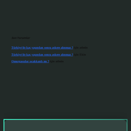
Son Yorumlar
Türkiye’de kaç yaşından sonra askere alınmaz ?
için
admin
Türkiye’de kaç yaşından sonra askere alınmaz ?
için
Ekin
Omurgasızlar sıcakkanlı mı ?
için
admin
operabet giriş