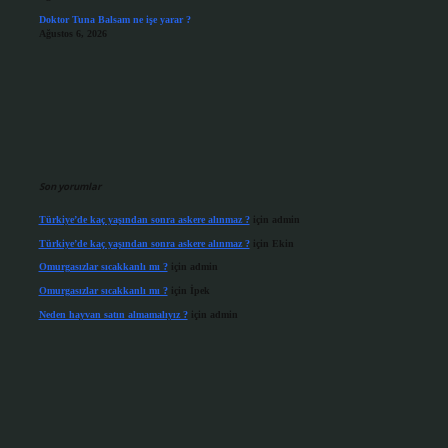
Doktor Tuna Balsam ne işe yarar ?
Ağustos 6, 2026
Son yorumlar
Türkiye’de kaç yaşından sonra askere alınmaz ?
için
admin
Türkiye’de kaç yaşından sonra askere alınmaz ?
için
Ekin
Omurgasızlar sıcakkanlı mı ?
için
admin
Omurgasızlar sıcakkanlı mı ?
için
İpek
Neden hayvan satın almamalıyız ?
için
admin