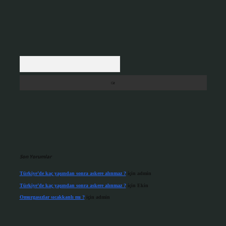
Arama
Son Yorumlar
Türkiye’de kaç yaşından sonra askere alınmaz ?
için
admin
Türkiye’de kaç yaşından sonra askere alınmaz ?
için
Ekin
Omurgasızlar sıcakkanlı mı ?
için
admin