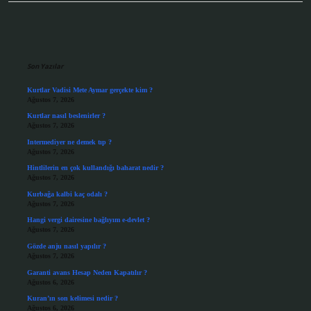
Sidebar
Son Yazılar
Kurtlar Vadisi Mete Aymar gerçekte kim ?
Ağustos 7, 2026
Kurtlar nasıl beslenirler ?
Ağustos 7, 2026
Intermediyer ne demek tıp ?
Ağustos 7, 2026
Hintlilerin en çok kullandığı baharat nedir ?
Ağustos 7, 2026
Kurbağa kalbi kaç odalı ?
Ağustos 7, 2026
Hangi vergi dairesine bağlıyım e-devlet ?
Ağustos 7, 2026
Gözde anju nasıl yapılır ?
Ağustos 7, 2026
Garanti avans Hesap Neden Kapatılır ?
Ağustos 6, 2026
Kuran’ın son kelimesi nedir ?
Ağustos 6, 2026