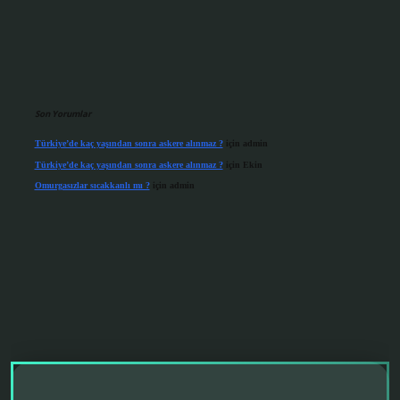
Son Yorumlar
Türkiye’de kaç yaşından sonra askere alınmaz ?
için
admin
Türkiye’de kaç yaşından sonra askere alınmaz ?
için
Ekin
Omurgasızlar sıcakkanlı mı ?
için
admin
grandoperabet giriş