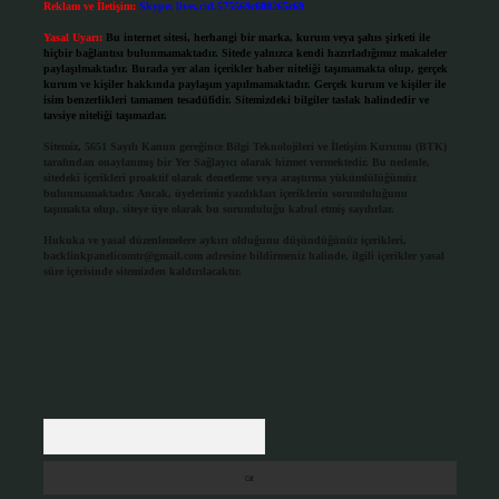
Reklam ve İletişim:
Skype: live:.cid.575569c608265c69
Yasal Uyarı:
Bu internet sitesi, herhangi bir marka, kurum veya şahıs şirketi ile
hiçbir bağlantısı bulunmamaktadır. Sitede yalnızca kendi hazırladığımız makaleler
paylaşılmaktadır. Burada yer alan içerikler haber niteliği taşımamakta olup, gerçek
kurum ve kişiler hakkında paylaşım yapılmamaktadır. Gerçek kurum ve kişiler ile
isim benzerlikleri tamamen tesadüfidir. Sitemizdeki bilgiler taslak halindedir ve
tavsiye niteliği taşımazlar.
Sitemiz, 5651 Sayılı Kanun gereğince Bilgi Teknolojileri ve İletişim Kurumu (BTK)
tarafından onaylanmış bir Yer Sağlayıcı olarak hizmet vermektedir. Bu nedenle,
sitedeki içerikleri proaktif olarak denetleme veya araştırma yükümlülüğümüz
bulunmamaktadır. Ancak, üyelerimiz yazdıkları içeriklerin sorumluluğunu
taşımakta olup, siteye üye olarak bu sorumluluğu kabul etmiş sayılırlar.
Hukuka ve yasal düzenlemelere aykırı olduğunu düşündüğünüz içerikleri,
backlinkpanelicomtr@gmail.com
adresine bildirmeniz halinde, ilgili içerikler yasal
süre içerisinde sitemizden kaldırılacaktır.
Arama