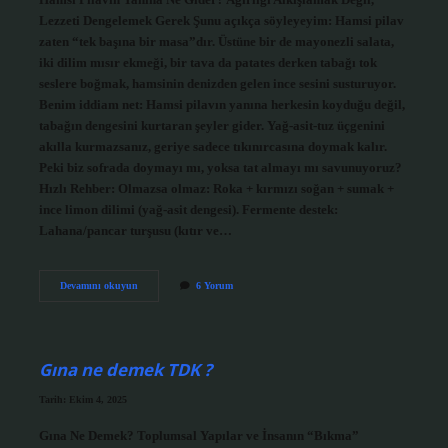
Lezzeti Dengelemek Gerek Şunu açıkça söyleyeyim: Hamsi pilav
zaten “tek başına bir masa”dır. Üstüne bir de mayonezli salata,
iki dilim mısır ekmeği, bir tava da patates derken tabağı tok
seslere boğmak, hamsinin denizden gelen ince sesini susturuyor.
Benim iddiam net: Hamsi pilavın yanına herkesin koyduğu değil,
tabağın dengesini kurtaran şeyler gider. Yağ-asit-tuz üçgenini
akılla kurmazsanız, geriye sadece tıkınırcasına doymak kalır.
Peki biz sofrada doymayı mı, yoksa tat almayı mı savunuyoruz?
Hızlı Rehber: Olmazsa olmaz: Roka + kırmızı soğan + sumak +
ince limon dilimi (yağ-asit dengesi). Fermente destek:
Lahana/pancar turşusu (kıtır ve…
Hamsi
Devamını okuyun
6 Yorum
pilavın
yanına
ne
gider
?
Gına ne demek TDK ?
Tarih: Ekim 4, 2025
Gına Ne Demek? Toplumsal Yapılar ve İnsanın “Bıkma”