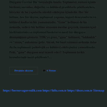
Duygusu Üzerine Bir Sosyolojik Analiz Toplumlar, zaman içinde
birikmiş normlar, değerler ve kültürel pratiklerle şekillenirken,
bireyler de bu yapılarla sürekli etkileşim içindedir. Her bir
kelime, her bir deyim, toplumsal yapının, kişisel deneyimlerin ve
kültürel kodların bir yansımasıdır. “Gına” kelimesi de bu
noktada, sadece bir kelime olmanın ötesine geçerek, insanın içsel
birikimlerinin ve toplumsal baskıların nasıl bir duyguya
dönüştüğünü gösterir. TDK’ye göre, “gına” kelimesi, “bıkkınlık”
ve “usanç” anlamına gelir. Ancak, bu basit tanımın ardında daha
derin toplumsal, psikolojik ve kültürel etkileşimler yatmaktadır.
Peki, “gına” duygusu neyi temsil eder? Toplumun farklı
kesimlerinde nasıl şekillenir?…
Gına
Devamını okuyun
6 Yorum
ne
demek
TDK
?
https://bornovaguvenlik.com
https://hifu.com.tr
https://doze.com.tr
Sitemap