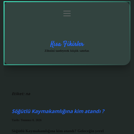
menüyü
Anasayfa
Gizlilik
Yasal
Hakkımızda
aç
Politikası
Uyarı
Kısa Fikirler
Zihnini tazeleyecek küçük satırlar.
Etiket:
na
Söğütlü Kaymakamlığına kim atandı ?
Tarih: Temmuz 8, 2026
Söğütlü Kaymakamlığına kim atandı? Geleceğin yerel