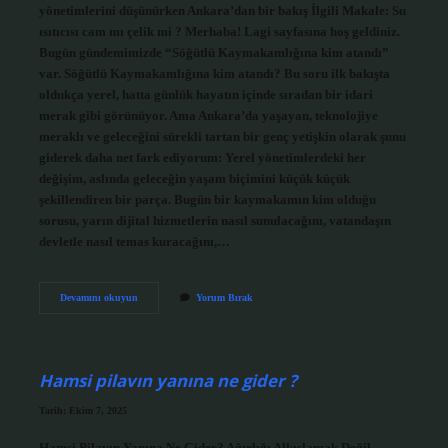
yönetimlerini düşünürken Ankara’dan bir bakış İlgili Makale: Su
ısıtıcısı cam mı çelik mi ? Merhaba! Lagi sayfasına hoş geldiniz.
Bugün gündemimizde “Söğütlü Kaymakamlığına kim atandı”
var. Söğütlü Kaymakamlığına kim atandı? Bu soru ilk bakışta
oldukça yerel, hatta günlük hayatın içinde sıradan bir idari
merak gibi görünüyor. Ama Ankara’da yaşayan, teknolojiye
meraklı ve geleceğini sürekli tartan bir genç yetişkin olarak şunu
giderek daha net fark ediyorum: Yerel yönetimlerdeki her
değişim, aslında geleceğin yaşam biçimini küçük küçük
şekillendiren bir parça. Bugün bir kaymakamın kim olduğu
sorusu, yarın dijital hizmetlerin nasıl sunulacağını, vatandaşın
devletle nasıl temas kuracağını,…
Söğütlü
Devamını okuyun
Yorum Bırak
Kaymakamlığına
kim
atandı
?
Hamsi pilavın yanına ne gider ?
Tarih: Ekim 7, 2025
Hamsi Pilavın Yanına Ne Gider? Ağırlığı Alkışlamak Değil,