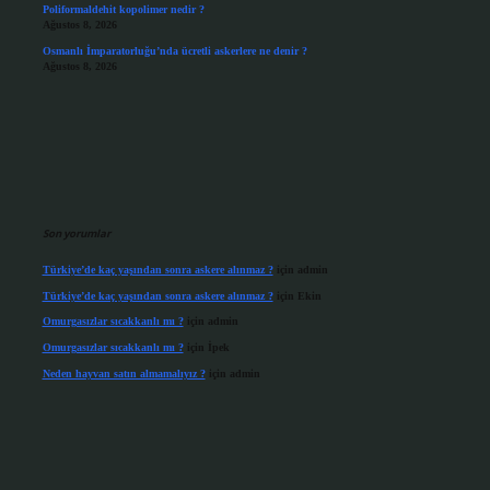
Poliformaldehit kopolimer nedir ?
Ağustos 8, 2026
Osmanlı İmparatorluğu’nda ücretli askerlere ne denir ?
Ağustos 8, 2026
Son yorumlar
Türkiye’de kaç yaşından sonra askere alınmaz ?
için
admin
Türkiye’de kaç yaşından sonra askere alınmaz ?
için
Ekin
Omurgasızlar sıcakkanlı mı ?
için
admin
Omurgasızlar sıcakkanlı mı ?
için
İpek
Neden hayvan satın almamalıyız ?
için
admin