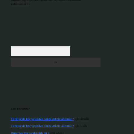
kaldırılacaktır.
Arama
Son Yorumlar
Türkiye’de kaç yaşından sonra askere alınmaz ?
için
admin
Türkiye’de kaç yaşından sonra askere alınmaz ?
için
Ekin
Omurgasızlar sıcakkanlı mı ?
için
admin