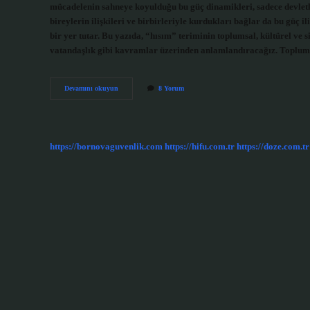
mücadelenin sahneye koyulduğu bu güç dinamikleri, sadece devletleri
bireylerin ilişkileri ve birbirleriyle kurdukları bağlar da bu güç ili
bir yer tutar. Bu yazıda, “hısım” teriminin toplumsal, kültürel ve 
vatandaşlık gibi kavramlar üzerinden anlamlandıracağız. Topluml
Hısım
Devamını okuyun
8 Yorum
neye
denir
?
https://bornovaguvenlik.com
https://hifu.com.tr
https://doze.com.tr