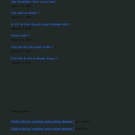
Aşk Tesadüfleri Sever yazarı kim ?
Ağustos 5, 2026
Açık emir ne demek ?
Ağustos 5, 2026
K.V.P.’de Eski Aksaçlı hangi bölümde öldü ?
Ağustos 5, 2026
Avişen nedir ?
Ağustos 5, 2026
Göze göz dişe diş hangi ayettir ?
Ağustos 5, 2026
Evla leke fe evla ne demek Arapça ?
Ağustos 5, 2026
Son yorumlar
Türkiye’de kaç yaşından sonra askere alınmaz ?
için
admin
Türkiye’de kaç yaşından sonra askere alınmaz ?
için
Ekin