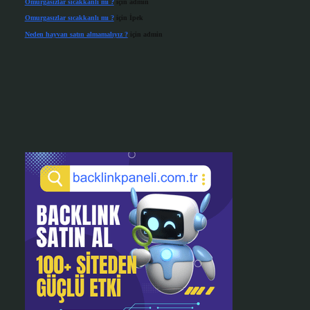
Omurgasızlar sıcakkanlı mı ?
için
admin
Omurgasızlar sıcakkanlı mı ?
için
İpek
Neden hayvan satın almamalıyız ?
için
admin