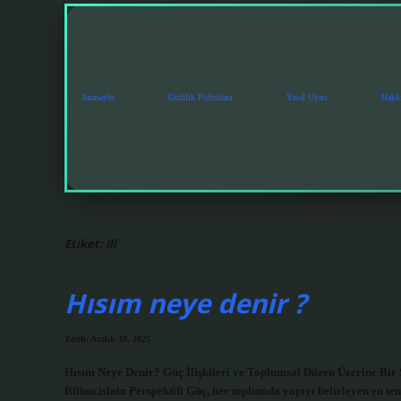
Anasayfa
Gizlilik Politikası
Yasal Uyarı
Hakk
Etiket:
ili
Hısım neye denir ?
Tarih: Aralık 18, 2025
Hısım Neye Denir? Güç İlişkileri ve Toplumsal Düzen Üzerine Bir S
Bilimcisinin Perspektifi Güç, her toplumda yapıyı belirleyen en te