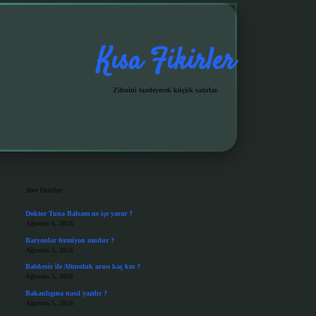
Kısa Fikirler
Zihnini tazeleyecek küçük satırlar.
Sidebar
grandoperabet giriş
Son Yazılar
Doktor Tuna Balsam ne işe yarar ?
Ağustos 6, 2026
Baryonlar fermiyon mudur ?
Ağustos 5, 2026
Balıkesir ile Altınoluk arası kaç km ?
Ağustos 5, 2026
Bakanlıgına nasıl yazılır ?
Ağustos 5, 2026