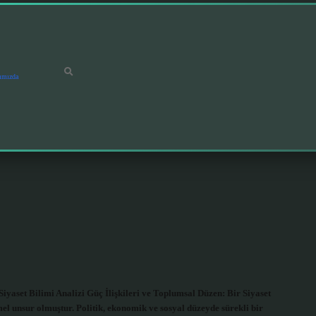
ımızda
iyaset Bilimi Analizi Güç İlişkileri ve Toplumsal Düzen: Bir Siyaset
mel unsur olmuştur. Politik, ekonomik ve sosyal düzeyde sürekli bir