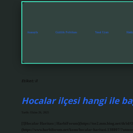
Anasayfa
Gizlilik Politikası
Yasal Uyarı
Hakk
Etiket:
il
Hocalar ilçesi hangi ile ba
Tarih: Ekim 26, 2025
[![Hocalar Haritası | HarbiForum](https://tse2.mm.bing.net/t
(https://www.harbiforum.net/konu/hocalar-haritasi.138807/?utmsou