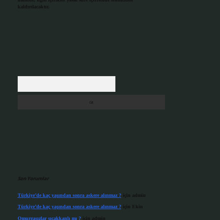
kaldırılacaktır.
Arama
Son Yorumlar
Türkiye’de kaç yaşından sonra askere alınmaz ?
için
admin
Türkiye’de kaç yaşından sonra askere alınmaz ?
için
Ekin
Omurgasızlar sıcakkanlı mı ?
için
admin