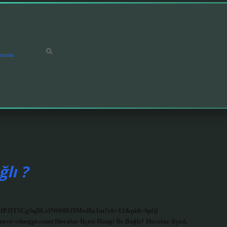
ımızda
ğlı ?
h/id/OIP.lITSCgSqDLrIN968Ef3MwHaJm?cb=12&pid=Api)]
rce=chatgpt.com) Hocalar İlçesi Hangi İle Bağlı? Hocalar ilçesi,