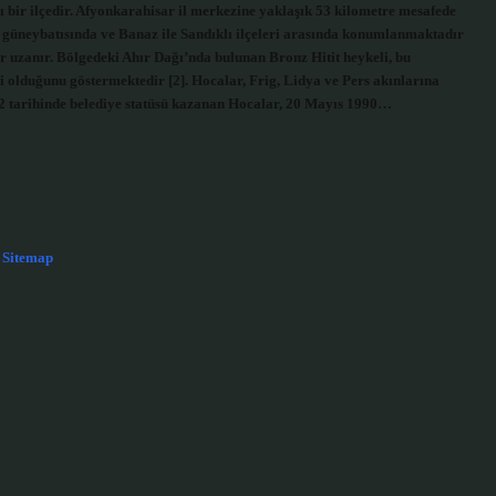
ı bir ilçedir. Afyonkarahisar il merkezine yaklaşık 53 kilometre mesafede
n güneybatısında ve Banaz ile Sandıklı ilçeleri arasında konumlanmaktadır
dar uzanır. Bölgedeki Ahır Dağı’nda bulunan Bronz Hitit heykeli, bu
 olduğunu göstermektedir [2]. Hocalar, Frig, Lidya ve Pers akınlarına
72 tarihinde belediye statüsü kazanan Hocalar, 20 Mayıs 1990…
Sitemap