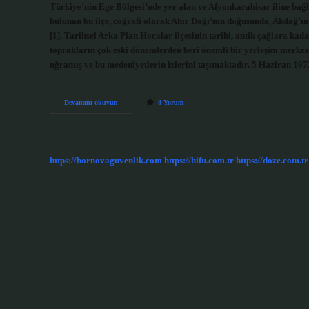
Türkiye’nin Ege Bölgesi’nde yer alan ve Afyonkarahisar iline bağl
bulunan bu ilçe, coğrafi olarak Ahır Dağı’nın doğusunda, Akdağ’ı
[1]. Tarihsel Arka Plan Hocalar ilçesinin tarihi, antik çağlara ka
toprakların çok eski dönemlerden beri önemli bir yerleşim merkezi
uğramış ve bu medeniyetlerin izlerini taşımaktadır. 5 Haziran 19
Hocalar
Devamını okuyun
8 Yorum
ilçesi
hangi
ile
bağlı
?
https://bornovaguvenlik.com
https://hifu.com.tr
https://doze.com.tr