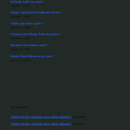
Kurbağa kalbi kaç odalı ?
Ağustos 7, 2026
Hangi vergi dairesine bağlıyım e-devlet ?
Ağustos 7, 2026
Gözde anju nasıl yapılır ?
Ağustos 7, 2026
Garanti avans Hesap Neden Kapatılır ?
Ağustos 6, 2026
Kuran’ın son kelimesi nedir ?
Ağustos 6, 2026
Doktor Tuna Balsam ne işe yarar ?
Ağustos 6, 2026
Son yorumlar
Türkiye’de kaç yaşından sonra askere alınmaz ?
için
admin
Türkiye’de kaç yaşından sonra askere alınmaz ?
için
Ekin