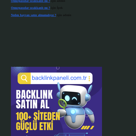
Omurgasızlar sıcakkanlı mı ?
için
admin
Omurgasızlar sıcakkanlı mı ?
için
İpek
Neden hayvan satın almamalıyız ?
için
admin