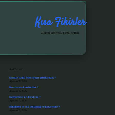
Kısa Fikirler
Zihnini tazeleyecek küçük satırlar.
Sidebar
grandoperabet giriş
Son Yazılar
Kurtlar Vadisi Mete Aymar gerçekte kim ?
Ağustos 7, 2026
Kurtlar nasıl beslenirler ?
Ağustos 7, 2026
Intermediyer ne demek tıp ?
Ağustos 7, 2026
Hintlilerin en çok kullandığı baharat nedir ?
Ağustos 7, 2026