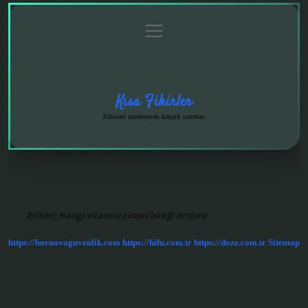
menüyü
Anasayfa
Gizlilik
Yasal
Hakkımızda
aç
Politikası
Uyarı
Kısa Fikirler
Zihnini tazeleyecek küçük satırlar.
Etiket:
Hangi vitamin cinsel isteği arttırır
https://bornovaguvenlik.com
https://hifu.com.tr
https://doze.com.tr
Sitemap