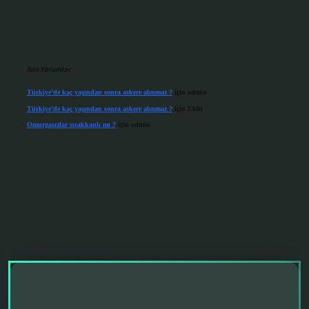
Son Yorumlar
Türkiye’de kaç yaşından sonra askere alınmaz ?
için
admin
Türkiye’de kaç yaşından sonra askere alınmaz ?
için
Ekin
Omurgasızlar sıcakkanlı mı ?
için
admin
riş