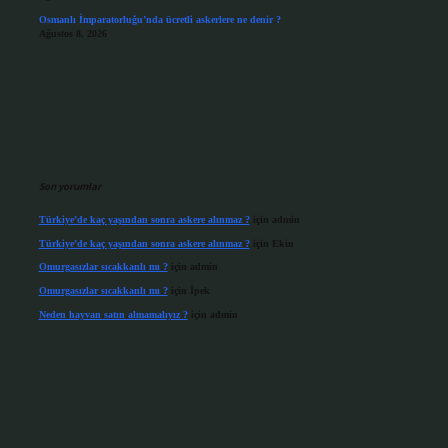
Osmanlı İmparatorluğu’nda ücretli askerlere ne denir ?
Ağustos 8, 2026
Son yorumlar
Türkiye’de kaç yaşından sonra askere alınmaz ?
için
admin
Türkiye’de kaç yaşından sonra askere alınmaz ?
için
Ekin
Omurgasızlar sıcakkanlı mı ?
için
admin
Omurgasızlar sıcakkanlı mı ?
için
İpek
Neden hayvan satın almamalıyız ?
için
admin