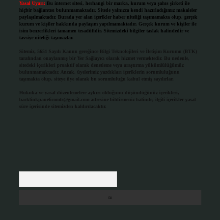
Yasal Uyarı:
Bu internet sitesi, herhangi bir marka, kurum veya şahıs şirketi ile
hiçbir bağlantısı bulunmamaktadır. Sitede yalnızca kendi hazırladığımız makaleler
paylaşılmaktadır. Burada yer alan içerikler haber niteliği taşımamakta olup, gerçek
kurum ve kişiler hakkında paylaşım yapılmamaktadır. Gerçek kurum ve kişiler ile
isim benzerlikleri tamamen tesadüfidir. Sitemizdeki bilgiler taslak halindedir ve
tavsiye niteliği taşımazlar.
Sitemiz, 5651 Sayılı Kanun gereğince Bilgi Teknolojileri ve İletişim Kurumu (BTK)
tarafından onaylanmış bir Yer Sağlayıcı olarak hizmet vermektedir. Bu nedenle,
sitedeki içerikleri proaktif olarak denetleme veya araştırma yükümlülüğümüz
bulunmamaktadır. Ancak, üyelerimiz yazdıkları içeriklerin sorumluluğunu
taşımakta olup, siteye üye olarak bu sorumluluğu kabul etmiş sayılırlar.
Hukuka ve yasal düzenlemelere aykırı olduğunu düşündüğünüz içerikleri,
backlinkpanelicomtr@gmail.com
adresine bildirmeniz halinde, ilgili içerikler yasal
süre içerisinde sitemizden kaldırılacaktır.
Arama