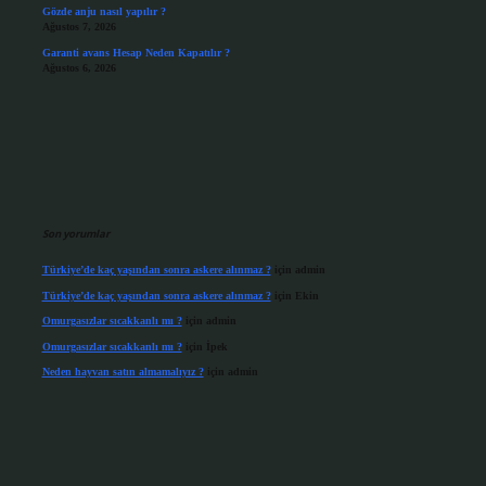
Gözde anju nasıl yapılır ?
Ağustos 7, 2026
Garanti avans Hesap Neden Kapatılır ?
Ağustos 6, 2026
Son yorumlar
Türkiye’de kaç yaşından sonra askere alınmaz ?
için
admin
Türkiye’de kaç yaşından sonra askere alınmaz ?
için
Ekin
Omurgasızlar sıcakkanlı mı ?
için
admin
Omurgasızlar sıcakkanlı mı ?
için
İpek
Neden hayvan satın almamalıyız ?
için
admin