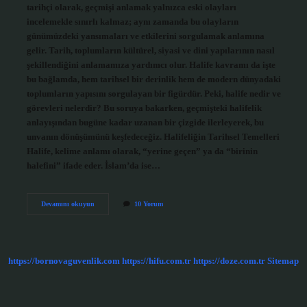
tarihçi olarak, geçmişi anlamak yalnızca eski olayları
incelemekle sınırlı kalmaz; aynı zamanda bu olayların
günümüzdeki yansımaları ve etkilerini sorgulamak anlamına
gelir. Tarih, toplumların kültürel, siyasi ve dini yapılarının nasıl
şekillendiğini anlamamıza yardımcı olur. Halife kavramı da işte
bu bağlamda, hem tarihsel bir derinlik hem de modern dünyadaki
toplumların yapısını sorgulayan bir figürdür. Peki, halife nedir ve
görevleri nelerdir? Bu soruya bakarken, geçmişteki halifelik
anlayışından bugüne kadar uzanan bir çizgide ilerleyerek, bu
unvanın dönüşümünü keşfedeceğiz. Halifeliğin Tarihsel Temelleri
Halife, kelime anlamı olarak, “yerine geçen” ya da “birinin
halefini” ifade eder. İslam’da ise…
Halife
Devamını okuyun
10 Yorum
nedir
ve
görevleri
nelerdir
?
https://bornovaguvenlik.com
https://hifu.com.tr
https://doze.com.tr
Sitemap