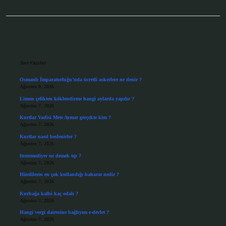
Sidebar
Son Yazılar
Osmanlı İmparatorluğu’nda ücretli askerlere ne denir ?
Ağustos 8, 2026
Limon çelikten köklendirme hangi aylarda yapılır ?
Ağustos 7, 2026
Kurtlar Vadisi Mete Aymar gerçekte kim ?
Ağustos 7, 2026
Kurtlar nasıl beslenirler ?
Ağustos 7, 2026
Intermediyer ne demek tıp ?
Ağustos 7, 2026
Hintlilerin en çok kullandığı baharat nedir ?
Ağustos 7, 2026
Kurbağa kalbi kaç odalı ?
Ağustos 7, 2026
Hangi vergi dairesine bağlıyım e-devlet ?
Ağustos 7, 2026