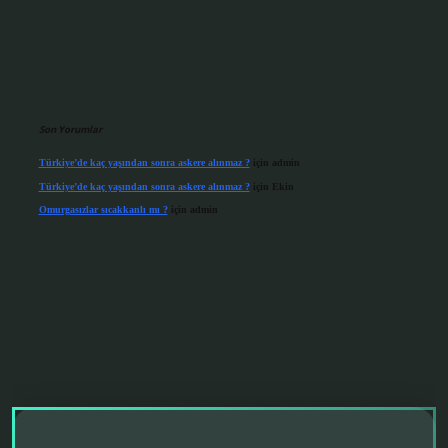
Son Yorumlar
Türkiye’de kaç yaşından sonra askere alınmaz ?
için
admin
Türkiye’de kaç yaşından sonra askere alınmaz ?
için
Ekin
Omurgasızlar sıcakkanlı mı ?
için
admin
grandoperabet giriş