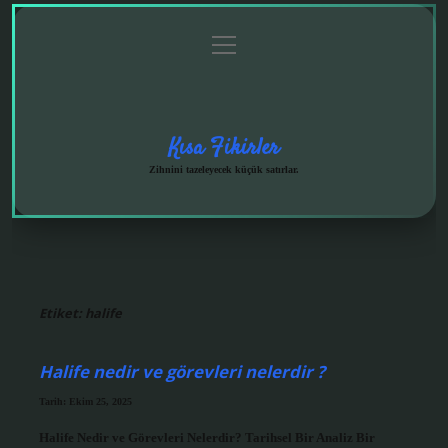
menüyü
Anasayfa
Gizlilik
Yasal
Hakkımızda
aç
Politikası
Uyarı
Kısa Fikirler
Zihnini tazeleyecek küçük satırlar.
Etiket:
halife
Halife nedir ve görevleri nelerdir ?
Tarih: Ekim 25, 2025
Halife Nedir ve Görevleri Nelerdir? Tarihsel Bir Analiz Bir