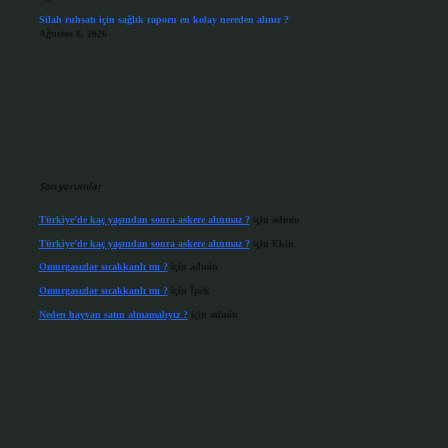
Silah ruhsatı için sağlık raporu en kolay nereden alınır ?
Ağustos 8, 2026
Son yorumlar
Türkiye’de kaç yaşından sonra askere alınmaz ?
için
admin
Türkiye’de kaç yaşından sonra askere alınmaz ?
için
Ekin
Omurgasızlar sıcakkanlı mı ?
için
admin
Omurgasızlar sıcakkanlı mı ?
için
İpek
Neden hayvan satın almamalıyız ?
için
admin