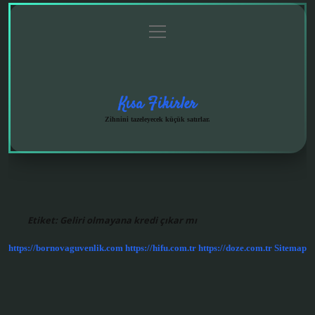
menüyü
Anasayfa
Gizlilik
Yasal
Hakkımızda
aç
Politikası
Uyarı
Kısa Fikirler
Zihnini tazeleyecek küçük satırlar.
Etiket:
Geliri olmayana kredi çıkar mı
https://bornovaguvenlik.com
https://hifu.com.tr
https://doze.com.tr
Sitemap