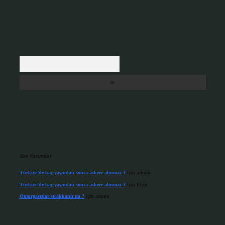
Arama
Son Yorumlar
Türkiye’de kaç yaşından sonra askere alınmaz ?
için
admin
Türkiye’de kaç yaşından sonra askere alınmaz ?
için
Ekin
Omurgasızlar sıcakkanlı mı ?
için
admin