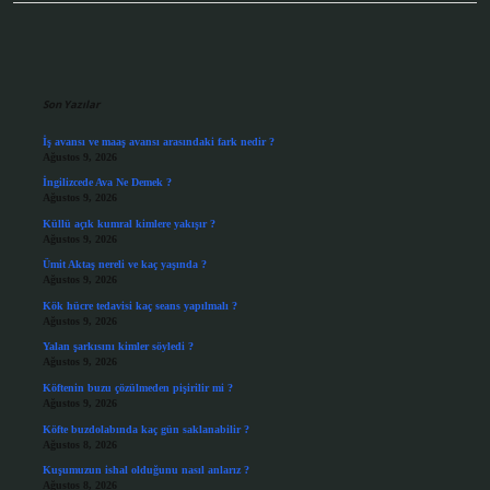
Sidebar
Son Yazılar
İş avansı ve maaş avansı arasındaki fark nedir ?
Ağustos 9, 2026
İngilizcede Ava Ne Demek ?
Ağustos 9, 2026
Küllü açık kumral kimlere yakışır ?
Ağustos 9, 2026
Ümit Aktaş nereli ve kaç yaşında ?
Ağustos 9, 2026
Kök hücre tedavisi kaç seans yapılmalı ?
Ağustos 9, 2026
Yalan şarkısını kimler söyledi ?
Ağustos 9, 2026
Köftenin buzu çözülmeden pişirilir mi ?
Ağustos 9, 2026
Köfte buzdolabında kaç gün saklanabilir ?
Ağustos 8, 2026
Kuşumuzun ishal olduğunu nasıl anlarız ?
Ağustos 8, 2026