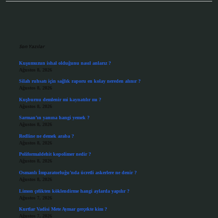
Sidebar
Son Yazılar
Kuşumuzun ishal olduğunu nasıl anlarız ?
Ağustos 8, 2026
Silah ruhsatı için sağlık raporu en kolay nereden alınır ?
Ağustos 8, 2026
Kuşburnu demlenir mi kaynatılır mı ?
Ağustos 8, 2026
Sarman’ın yanına hangi yemek ?
Ağustos 8, 2026
Redline ne demek araba ?
Ağustos 8, 2026
Poliformaldehit kopolimer nedir ?
Ağustos 8, 2026
Osmanlı İmparatorluğu’nda ücretli askerlere ne denir ?
Ağustos 8, 2026
Limon çelikten köklendirme hangi aylarda yapılır ?
Ağustos 7, 2026
Kurtlar Vadisi Mete Aymar gerçekte kim ?
Ağustos 7, 2026