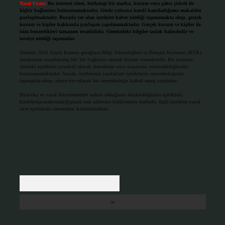
Yasal Uyarı:
Bu internet sitesi, herhangi bir marka, kurum veya şahıs şirketi ile
hiçbir bağlantısı bulunmamaktadır. Sitede yalnızca kendi hazırladığımız makaleler
paylaşılmaktadır. Burada yer alan içerikler haber niteliği taşımamakta olup, gerçek
kurum ve kişiler hakkında paylaşım yapılmamaktadır. Gerçek kurum ve kişiler ile
isim benzerlikleri tamamen tesadüfidir. Sitemizdeki bilgiler taslak halindedir ve
tavsiye niteliği taşımazlar.
Sitemiz, 5651 Sayılı Kanun gereğince Bilgi Teknolojileri ve İletişim Kurumu (BTK)
tarafından onaylanmış bir Yer Sağlayıcı olarak hizmet vermektedir. Bu nedenle,
sitedeki içerikleri proaktif olarak denetleme veya araştırma yükümlülüğümüz
bulunmamaktadır. Ancak, üyelerimiz yazdıkları içeriklerin sorumluluğunu
taşımakta olup, siteye üye olarak bu sorumluluğu kabul etmiş sayılırlar.
Hukuka ve yasal düzenlemelere aykırı olduğunu düşündüğünüz içerikleri,
backlinkpanelicomtr@gmail.com
adresine bildirmeniz halinde, ilgili içerikler yasal
süre içerisinde sitemizden kaldırılacaktır.
Arama