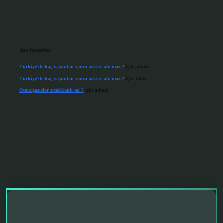
Son Yorumlar
Türkiye’de kaç yaşından sonra askere alınmaz ?
için
admin
Türkiye’de kaç yaşından sonra askere alınmaz ?
için
Ekin
Omurgasızlar sıcakkanlı mı ?
için
admin
riş