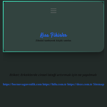
menüyü
Anasayfa
Gizlilik
Yasal
Hakkımızda
aç
Politikası
Uyarı
Kısa Fikirler
Zihnini tazeleyecek küçük satırlar.
Etiket:
Erkeklerde cinsel isteği artırmak için ne yapılmalı
https://bornovaguvenlik.com
https://hifu.com.tr
https://doze.com.tr
Sitemap