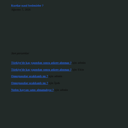
Kurtlar nasıl beslenirler ?
Ağustos 7, 2026
Son yorumlar
Türkiye’de kaç yaşından sonra askere alınmaz ?
için
admin
Türkiye’de kaç yaşından sonra askere alınmaz ?
için
Ekin
Omurgasızlar sıcakkanlı mı ?
için
admin
Omurgasızlar sıcakkanlı mı ?
için
İpek
Neden hayvan satın almamalıyız ?
için
admin