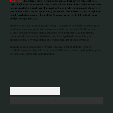
Yasal Uyarı:
Bu internet sitesi, herhangi bir marka, kurum veya şahıs şirketi ile
hiçbir bağlantısı bulunmamaktadır. Sitede yalnızca kendi hazırladığımız makaleler
paylaşılmaktadır. Burada yer alan içerikler haber niteliği taşımamakta olup, gerçek
kurum ve kişiler hakkında paylaşım yapılmamaktadır. Gerçek kurum ve kişiler ile
isim benzerlikleri tamamen tesadüfidir. Sitemizdeki bilgiler taslak halindedir ve
tavsiye niteliği taşımazlar.
Sitemiz, 5651 Sayılı Kanun gereğince Bilgi Teknolojileri ve İletişim Kurumu (BTK)
tarafından onaylanmış bir Yer Sağlayıcı olarak hizmet vermektedir. Bu nedenle,
sitedeki içerikleri proaktif olarak denetleme veya araştırma yükümlülüğümüz
bulunmamaktadır. Ancak, üyelerimiz yazdıkları içeriklerin sorumluluğunu
taşımakta olup, siteye üye olarak bu sorumluluğu kabul etmiş sayılırlar.
Hukuka ve yasal düzenlemelere aykırı olduğunu düşündüğünüz içerikleri,
backlinkpanelicomtr@gmail.com
adresine bildirmeniz halinde, ilgili içerikler yasal
süre içerisinde sitemizden kaldırılacaktır.
Arama