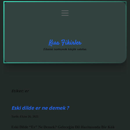
menüyü
Anasayfa
Gizlilik
Yasal
Hakkımızda
aç
Politikası
Uyarı
Kısa Fikirler
Zihnini tazeleyecek küçük satırlar.
Etiket:
er
Eski dilde er ne demek ?
Tarih: Ekim 26, 2025
Eski Dilde “Er” Ne Demek? Geleceğin Dil Haritasında Bir Kök