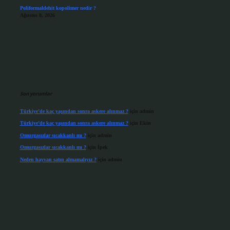
Poliformaldehit kopolimer nedir ?
Ağustos 8, 2026
Son yorumlar
Türkiye’de kaç yaşından sonra askere alınmaz ?
için
admin
Türkiye’de kaç yaşından sonra askere alınmaz ?
için
Ekin
Omurgasızlar sıcakkanlı mı ?
için
admin
Omurgasızlar sıcakkanlı mı ?
için
İpek
Neden hayvan satın almamalıyız ?
için
admin