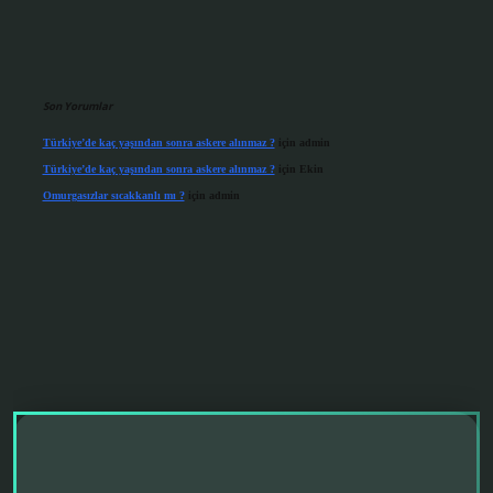
Son Yorumlar
Türkiye’de kaç yaşından sonra askere alınmaz ?
için
admin
Türkiye’de kaç yaşından sonra askere alınmaz ?
için
Ekin
Omurgasızlar sıcakkanlı mı ?
için
admin
grandoperabet giriş