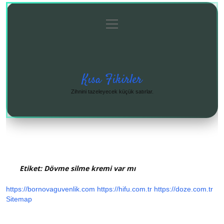
menüyü
Anasayfa
Gizlilik
Yasal
Hakkımızda
aç
Politikası
Uyarı
Kısa Fikirler
Zihnini tazeleyecek küçük satırlar.
Etiket:
Dövme silme kremi var mı
https://bornovaguvenlik.com
https://hifu.com.tr
https://doze.com.tr
Sitemap