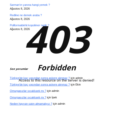
Sarman’ın yanına hangi yemek ?
Ağustos 8, 2026
403
Redline ne demek araba ?
Ağustos 8, 2026
Poliformaldehit kopolimer nedir ?
Ağustos 8, 2026
Forbidden
Son yorumlar
Türkiye’de kaç yaşından sonra askere alınmaz ?
için
admin
Access to this resource on the server is denied!
Türkiye’de kaç yaşından sonra askere alınmaz ?
için
Ekin
Omurgasızlar sıcakkanlı mı ?
için
admin
Omurgasızlar sıcakkanlı mı ?
için
İpek
Neden hayvan satın almamalıyız ?
için
admin