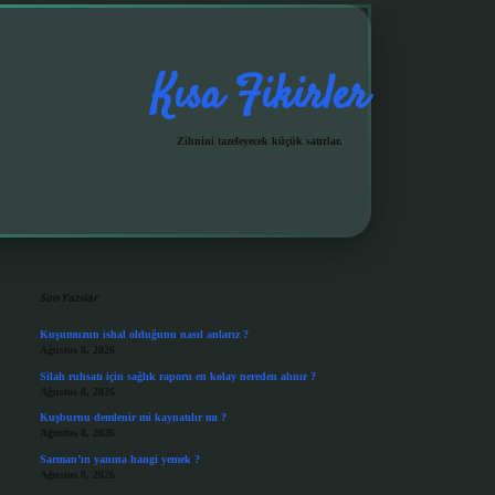
Kısa Fikirler
Zihnini tazeleyecek küçük satırlar.
Sidebar
grandoperabet giriş
Son Yazılar
Kuşumuzun ishal olduğunu nasıl anlarız ?
Ağustos 8, 2026
Silah ruhsatı için sağlık raporu en kolay nereden alınır ?
Ağustos 8, 2026
Kuşburnu demlenir mi kaynatılır mı ?
Ağustos 8, 2026
Sarman’ın yanına hangi yemek ?
Ağustos 8, 2026