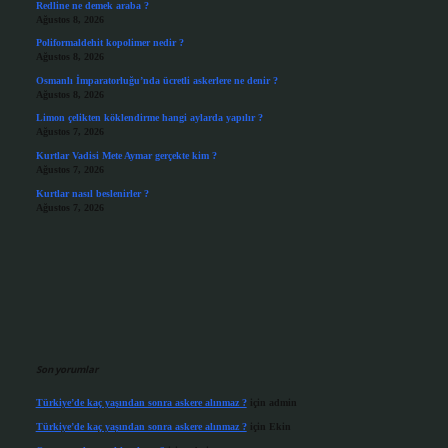
Redline ne demek araba ?
Ağustos 8, 2026
Poliformaldehit kopolimer nedir ?
Ağustos 8, 2026
Osmanlı İmparatorluğu’nda ücretli askerlere ne denir ?
Ağustos 8, 2026
Limon çelikten köklendirme hangi aylarda yapılır ?
Ağustos 7, 2026
Kurtlar Vadisi Mete Aymar gerçekte kim ?
Ağustos 7, 2026
Kurtlar nasıl beslenirler ?
Ağustos 7, 2026
Son yorumlar
Türkiye’de kaç yaşından sonra askere alınmaz ?
için
admin
Türkiye’de kaç yaşından sonra askere alınmaz ?
için
Ekin