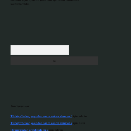
kaldırılacaktır.
Arama
Son Yorumlar
Türkiye’de kaç yaşından sonra askere alınmaz ?
için
admin
Türkiye’de kaç yaşından sonra askere alınmaz ?
için
Ekin
Omurgasızlar sıcakkanlı mı ?
için
admin