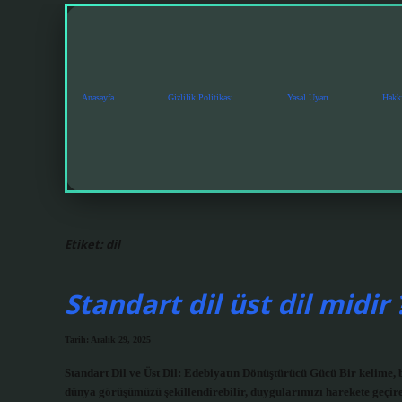
Anasayfa
Gizlilik Politikası
Yasal Uyarı
Hakk
Etiket:
dil
Standart dil üst dil midir 
Tarih: Aralık 29, 2025
Standart Dil ve Üst Dil: Edebiyatın Dönüştürücü Gücü Bir kelime, b
dünya görüşümüzü şekillendirebilir, duygularımızı harekete geçire