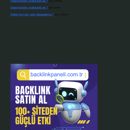
Omurgasızlar sıcakkanlı mı ?
için
admin
Omurgasızlar sıcakkanlı mı ?
için
İpek
Neden hayvan satın almamalıyız ?
için
admin