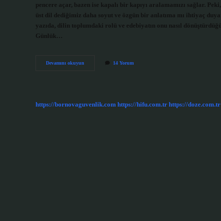
pencere açar, bazen ise kapalı bir kapıyı aralamamızı sağlar. Peki,
üst dil dediğimiz daha soyut ve özgün bir anlatıma mı ihtiyaç duya
yazıda, dilin toplumdaki rolü ve edebiyatın onu nasıl dönüştürdüğü
Günlük…
Standart
Devamını okuyun
14 Yorum
dil
üst
dil
midir
?
https://bornovaguvenlik.com
https://hifu.com.tr
https://doze.com.tr