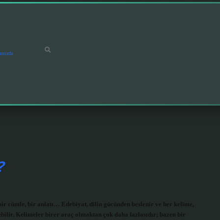
ımızda
?
ir cümle, bir anlatı… Edebiyat, dilin gücünden beslenir ve her kelime,
bilir. Kelimeler birer araç olmaktan çok daha fazlasıdır; bazen bir