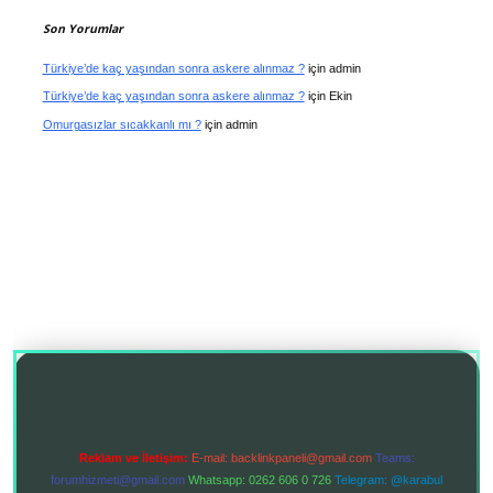
Son Yorumlar
Türkiye’de kaç yaşından sonra askere alınmaz ?
için
admin
Türkiye’de kaç yaşından sonra askere alınmaz ?
için
Ekin
Omurgasızlar sıcakkanlı mı ?
için
admin
Reklam ve İletişim:
E-mail:
backlinkpaneli@gmail.com
Teams:
forumhizmeti@gmail.com
Whatsapp: 0262 606 0 726
Telegram: @karabul