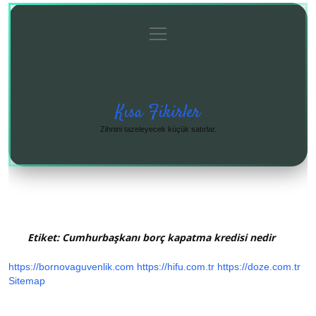
menüyü
Anasayfa
Gizlilik
Yasal
Hakkımızda
aç
Politikası
Uyarı
Kısa Fikirler
Zihnini tazeleyecek küçük satırlar.
Etiket:
Cumhurbaşkanı borç kapatma kredisi nedir
https://bornovaguvenlik.com
https://hifu.com.tr
https://doze.com.tr
Sitemap