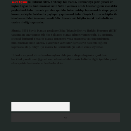
Yasal Uyarı:
Bu internet sitesi, herhangi bir marka, kurum veya şahıs şirketi ile
hiçbir bağlantısı bulunmamaktadır. Sitede yalnızca kendi hazırladığımız makaleler
paylaşılmaktadır. Burada yer alan içerikler haber niteliği taşımamakta olup, gerçek
kurum ve kişiler hakkında paylaşım yapılmamaktadır. Gerçek kurum ve kişiler ile
isim benzerlikleri tamamen tesadüfidir. Sitemizdeki bilgiler taslak halindedir ve
tavsiye niteliği taşımazlar.
Sitemiz, 5651 Sayılı Kanun gereğince Bilgi Teknolojileri ve İletişim Kurumu (BTK)
tarafından onaylanmış bir Yer Sağlayıcı olarak hizmet vermektedir. Bu nedenle,
sitedeki içerikleri proaktif olarak denetleme veya araştırma yükümlülüğümüz
bulunmamaktadır. Ancak, üyelerimiz yazdıkları içeriklerin sorumluluğunu
taşımakta olup, siteye üye olarak bu sorumluluğu kabul etmiş sayılırlar.
Hukuka ve yasal düzenlemelere aykırı olduğunu düşündüğünüz içerikleri,
backlinkpanelicomtr@gmail.com
adresine bildirmeniz halinde, ilgili içerikler yasal
süre içerisinde sitemizden kaldırılacaktır.
Arama