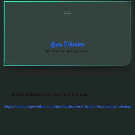
menüyü
Anasayfa
Gizlilik
Yasal
Hakkımızda
aç
Politikası
Uyarı
Kısa Fikirler
Zihnini tazeleyecek küçük satırlar.
Etiket:
Che Guevara hangi dine mensup
https://bornovaguvenlik.com
https://hifu.com.tr
https://doze.com.tr
Sitemap