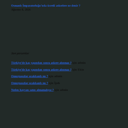
Osmanlı İmparatorluğu’nda ücretli askerlere ne denir ?
Ağustos 8, 2026
Son yorumlar
Türkiye’de kaç yaşından sonra askere alınmaz ?
için
admin
Türkiye’de kaç yaşından sonra askere alınmaz ?
için
Ekin
Omurgasızlar sıcakkanlı mı ?
için
admin
Omurgasızlar sıcakkanlı mı ?
için
İpek
Neden hayvan satın almamalıyız ?
için
admin