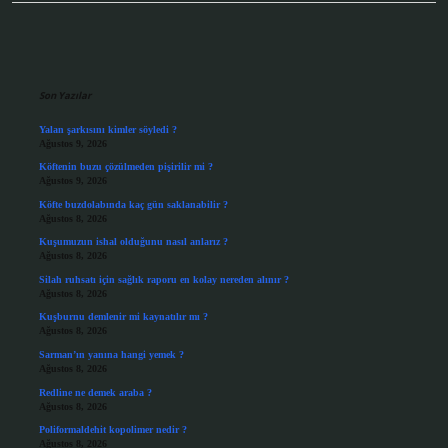
Sidebar
Son Yazılar
Yalan şarkısını kimler söyledi ?
Ağustos 9, 2026
Köftenin buzu çözülmeden pişirilir mi ?
Ağustos 9, 2026
Köfte buzdolabında kaç gün saklanabilir ?
Ağustos 8, 2026
Kuşumuzun ishal olduğunu nasıl anlarız ?
Ağustos 8, 2026
Silah ruhsatı için sağlık raporu en kolay nereden alınır ?
Ağustos 8, 2026
Kuşburnu demlenir mi kaynatılır mı ?
Ağustos 8, 2026
Sarman’ın yanına hangi yemek ?
Ağustos 8, 2026
Redline ne demek araba ?
Ağustos 8, 2026
Poliformaldehit kopolimer nedir ?
Ağustos 8, 2026