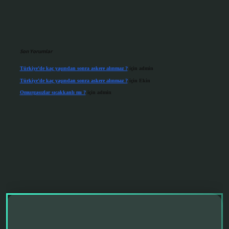
Son Yorumlar
Türkiye’de kaç yaşından sonra askere alınmaz ?
için
admin
Türkiye’de kaç yaşından sonra askere alınmaz ?
için
Ekin
Omurgasızlar sıcakkanlı mı ?
için
admin
riş