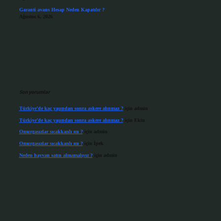
Garanti avans Hesap Neden Kapatılır ?
Ağustos 6, 2026
Son yorumlar
Türkiye’de kaç yaşından sonra askere alınmaz ?
için
admin
Türkiye’de kaç yaşından sonra askere alınmaz ?
için
Ekin
Omurgasızlar sıcakkanlı mı ?
için
admin
Omurgasızlar sıcakkanlı mı ?
için
İpek
Neden hayvan satın almamalıyız ?
için
admin