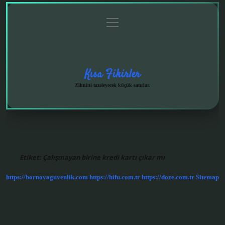
menüyü
Anasayfa
Gizlilik
Yasal
Hakkımızda
aç
Politikası
Uyarı
Kısa Fikirler
Zihnini tazeleyecek küçük satırlar.
Etiket:
Çalışmayan birine kredi kartı çıkar mı
https://bornovaguvenlik.com
https://hifu.com.tr
https://doze.com.tr
Sitemap