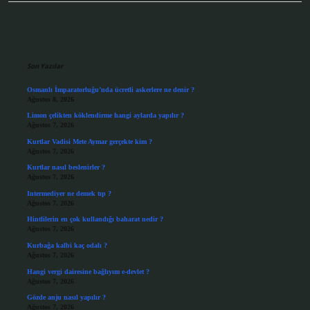
Sidebar
Son Yazılar
Osmanlı İmparatorluğu’nda ücretli askerlere ne denir ?
Ağustos 8, 2026
Limon çelikten köklendirme hangi aylarda yapılır ?
Ağustos 7, 2026
Kurtlar Vadisi Mete Aymar gerçekte kim ?
Ağustos 7, 2026
Kurtlar nasıl beslenirler ?
Ağustos 7, 2026
Intermediyer ne demek tıp ?
Ağustos 7, 2026
Hintlilerin en çok kullandığı baharat nedir ?
Ağustos 7, 2026
Kurbağa kalbi kaç odalı ?
Ağustos 7, 2026
Hangi vergi dairesine bağlıyım e-devlet ?
Ağustos 7, 2026
Gözde anju nasıl yapılır ?
Ağustos 7, 2026