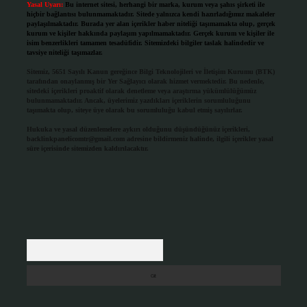
Yasal Uyarı:
Bu internet sitesi, herhangi bir marka, kurum veya şahıs şirketi ile
hiçbir bağlantısı bulunmamaktadır. Sitede yalnızca kendi hazırladığımız makaleler
paylaşılmaktadır. Burada yer alan içerikler haber niteliği taşımamakta olup, gerçek
kurum ve kişiler hakkında paylaşım yapılmamaktadır. Gerçek kurum ve kişiler ile
isim benzerlikleri tamamen tesadüfidir. Sitemizdeki bilgiler taslak halindedir ve
tavsiye niteliği taşımazlar.
Sitemiz, 5651 Sayılı Kanun gereğince Bilgi Teknolojileri ve İletişim Kurumu (BTK)
tarafından onaylanmış bir Yer Sağlayıcı olarak hizmet vermektedir. Bu nedenle,
sitedeki içerikleri proaktif olarak denetleme veya araştırma yükümlülüğümüz
bulunmamaktadır. Ancak, üyelerimiz yazdıkları içeriklerin sorumluluğunu
taşımakta olup, siteye üye olarak bu sorumluluğu kabul etmiş sayılırlar.
Hukuka ve yasal düzenlemelere aykırı olduğunu düşündüğünüz içerikleri,
backlinkpanelicomtr@gmail.com
adresine bildirmeniz halinde, ilgili içerikler yasal
süre içerisinde sitemizden kaldırılacaktır.
Arama