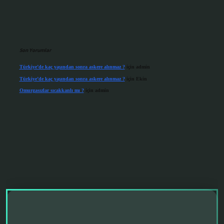
Son Yorumlar
Türkiye’de kaç yaşından sonra askere alınmaz ?
için
admin
Türkiye’de kaç yaşından sonra askere alınmaz ?
için
Ekin
Omurgasızlar sıcakkanlı mı ?
için
admin
operabet giriş