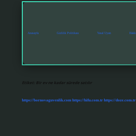
Anasayfa
Gizlilik Politikası
Yasal Uyarı
Hakk
Etiket:
Bir ev ne kadar sürede satılır
https://bornovaguvenlik.com
https://hifu.com.tr
https://doze.com.tr