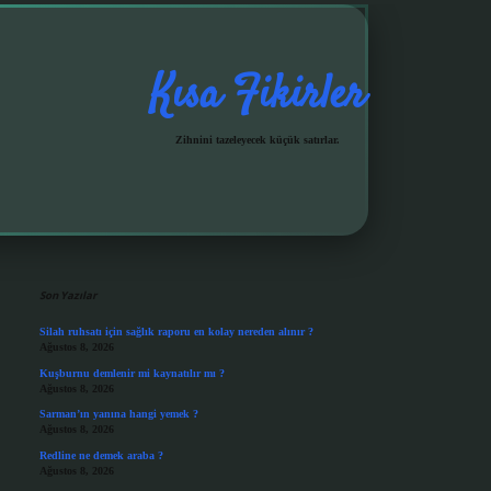
Kısa Fikirler
Zihnini tazeleyecek küçük satırlar.
Sidebar
grandoperabet giriş
Son Yazılar
Silah ruhsatı için sağlık raporu en kolay nereden alınır ?
Ağustos 8, 2026
Kuşburnu demlenir mi kaynatılır mı ?
Ağustos 8, 2026
Sarman’ın yanına hangi yemek ?
Ağustos 8, 2026
Redline ne demek araba ?
Ağustos 8, 2026