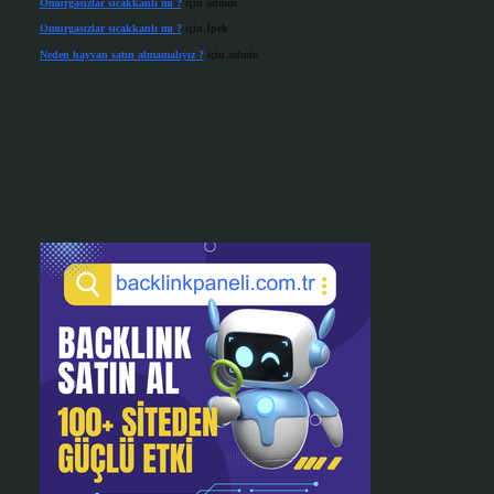
Omurgasızlar sıcakkanlı mı ?
için
admin
Omurgasızlar sıcakkanlı mı ?
için
İpek
Neden hayvan satın almamalıyız ?
için
admin