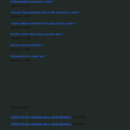
Poliformaldehit kopolimer nedir ?
Ağustos 8, 2026
Osmanlı İmparatorluğu’nda ücretli askerlere ne denir ?
Ağustos 8, 2026
Limon çelikten köklendirme hangi aylarda yapılır ?
Ağustos 7, 2026
Kurtlar Vadisi Mete Aymar gerçekte kim ?
Ağustos 7, 2026
Kurtlar nasıl beslenirler ?
Ağustos 7, 2026
Intermediyer ne demek tıp ?
Ağustos 7, 2026
Son yorumlar
Türkiye’de kaç yaşından sonra askere alınmaz ?
için
admin
Türkiye’de kaç yaşından sonra askere alınmaz ?
için
Ekin