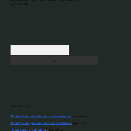
kaldırılacaktır.
Arama
Son Yorumlar
Türkiye’de kaç yaşından sonra askere alınmaz ?
için
admin
Türkiye’de kaç yaşından sonra askere alınmaz ?
için
Ekin
Omurgasızlar sıcakkanlı mı ?
için
admin