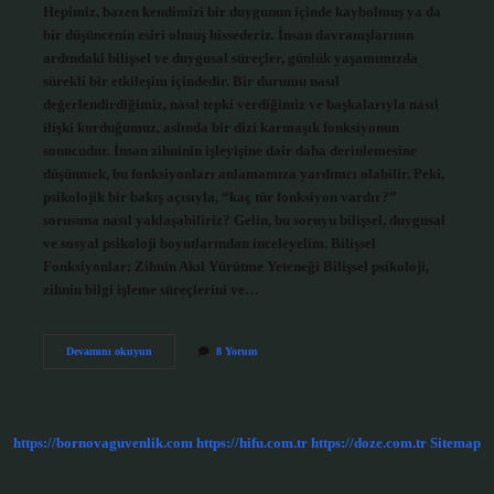
Hepimiz, bazen kendimizi bir duygunun içinde kaybolmuş ya da
bir düşüncenin esiri olmuş hissederiz. İnsan davranışlarının
ardındaki bilişsel ve duygusal süreçler, günlük yaşamımızda
sürekli bir etkileşim içindedir. Bir durumu nasıl
değerlendirdiğimiz, nasıl tepki verdiğimiz ve başkalarıyla nasıl
ilişki kurduğumuz, aslında bir dizi karmaşık fonksiyonun
sonucudur. İnsan zihninin işleyişine dair daha derinlemesine
düşünmek, bu fonksiyonları anlamamıza yardımcı olabilir. Peki,
psikolojik bir bakış açısıyla, “kaç tür fonksiyon vardır?”
sorusuna nasıl yaklaşabiliriz? Gelin, bu soruyu bilişsel, duygusal
ve sosyal psikoloji boyutlarından inceleyelim. Bilişsel
Fonksiyonlar: Zihnin Akıl Yürütme Yeteneği Bilişsel psikoloji,
zihnin bilgi işleme süreçlerini ve…
Kaç
Devamını okuyun
8 Yorum
tür
fonksiyon
vardır
?
https://bornovaguvenlik.com
https://hifu.com.tr
https://doze.com.tr
Sitemap