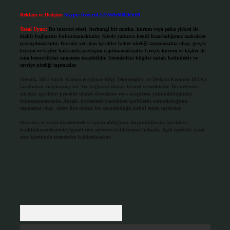
Reklam ve İletişim:
Skype: live:.cid.575569c608265c69
Yasal Uyarı:
Bu internet sitesi, herhangi bir marka, kurum veya şahıs şirketi ile
hiçbir bağlantısı bulunmamaktadır. Sitede yalnızca kendi hazırladığımız makaleler
paylaşılmaktadır. Burada yer alan içerikler haber niteliği taşımamakta olup, gerçek
kurum ve kişiler hakkında paylaşım yapılmamaktadır. Gerçek kurum ve kişiler ile
isim benzerlikleri tamamen tesadüfidir. Sitemizdeki bilgiler taslak halindedir ve
tavsiye niteliği taşımazlar.
Sitemiz, 5651 Sayılı Kanun gereğince Bilgi Teknolojileri ve İletişim Kurumu (BTK)
tarafından onaylanmış bir Yer Sağlayıcı olarak hizmet vermektedir. Bu nedenle,
sitedeki içerikleri proaktif olarak denetleme veya araştırma yükümlülüğümüz
bulunmamaktadır. Ancak, üyelerimiz yazdıkları içeriklerin sorumluluğunu
taşımakta olup, siteye üye olarak bu sorumluluğu kabul etmiş sayılırlar.
Hukuka ve yasal düzenlemelere aykırı olduğunu düşündüğünüz içerikleri,
backlinkpanelicomtr@gmail.com
adresine bildirmeniz halinde, ilgili içerikler yasal
süre içerisinde sitemizden kaldırılacaktır.
Arama