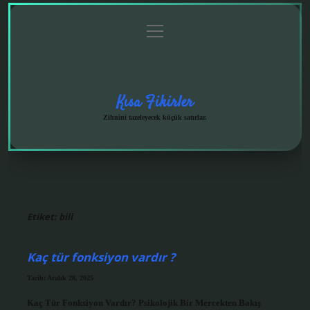
menüyü
Anasayfa
Gizlilik
Yasal
Hakkımızda
aç
Politikası
Uyarı
Kısa Fikirler
Zihnini tazeleyecek küçük satırlar.
Etiket:
bili
Kaç tür fonksiyon vardır ?
Tarih: Aralık 28, 2025
Kaç Tür Fonksiyon Vardır? Psikolojik Bir Mercekten Bakış