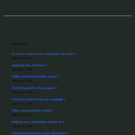
Sidebar
Son Yazılar
İş avansı ve maaş avansı arasındaki fark nedir ?
Ağustos 9, 2026
İngilizcede Ava Ne Demek ?
Ağustos 9, 2026
Küllü açık kumral kimlere yakışır ?
Ağustos 9, 2026
Ümit Aktaş nereli ve kaç yaşında ?
Ağustos 9, 2026
Kök hücre tedavisi kaç seans yapılmalı ?
Ağustos 9, 2026
Yalan şarkısını kimler söyledi ?
Ağustos 9, 2026
Köftenin buzu çözülmeden pişirilir mi ?
Ağustos 9, 2026
Köfte buzdolabında kaç gün saklanabilir ?