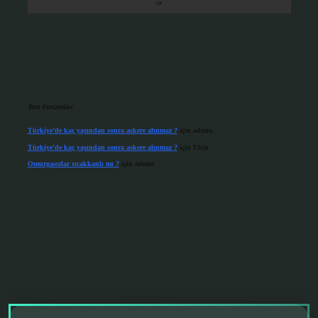
Son Yorumlar
Türkiye’de kaç yaşından sonra askere alınmaz ?
için
admin
Türkiye’de kaç yaşından sonra askere alınmaz ?
için
Ekin
Omurgasızlar sıcakkanlı mı ?
için
admin
perabet giriş