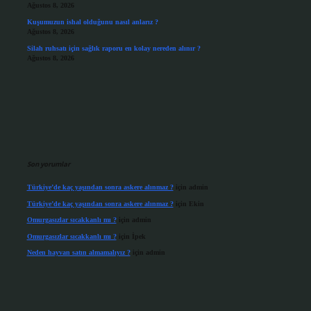
Ağustos 8, 2026
Kuşumuzun ishal olduğunu nasıl anlarız ?
Ağustos 8, 2026
Silah ruhsatı için sağlık raporu en kolay nereden alınır ?
Ağustos 8, 2026
Son yorumlar
Türkiye’de kaç yaşından sonra askere alınmaz ?
için
admin
Türkiye’de kaç yaşından sonra askere alınmaz ?
için
Ekin
Omurgasızlar sıcakkanlı mı ?
için
admin
Omurgasızlar sıcakkanlı mı ?
için
İpek
Neden hayvan satın almamalıyız ?
için
admin