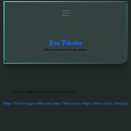
menüyü
Anasayfa
Gizlilik
Yasal
Hakkımızda
aç
Politikası
Uyarı
Kısa Fikirler
Zihnini tazeleyecek küçük satırlar.
Etiket:
1 ayda sporla göbek erir mi
https://bornovaguvenlik.com
https://hifu.com.tr
https://doze.com.tr
Sitemap