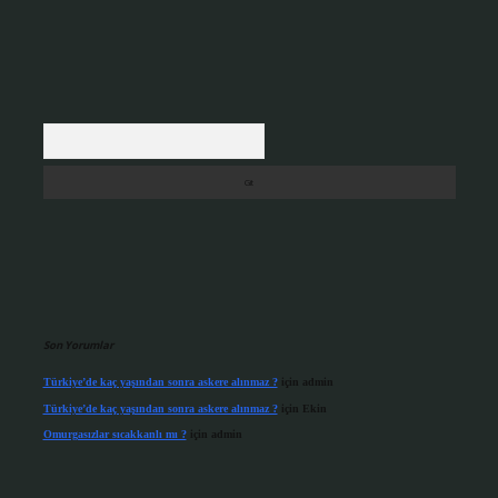
Arama
Son Yorumlar
Türkiye’de kaç yaşından sonra askere alınmaz ?
için
admin
Türkiye’de kaç yaşından sonra askere alınmaz ?
için
Ekin
Omurgasızlar sıcakkanlı mı ?
için
admin