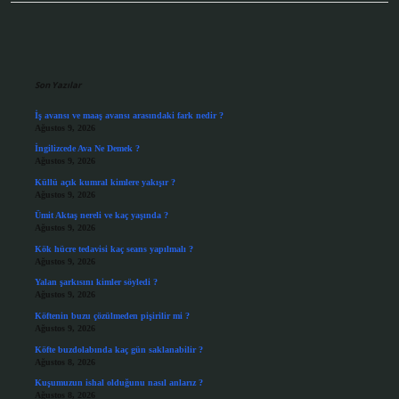
Sidebar
Son Yazılar
İş avansı ve maaş avansı arasındaki fark nedir ?
Ağustos 9, 2026
İngilizcede Ava Ne Demek ?
Ağustos 9, 2026
Küllü açık kumral kimlere yakışır ?
Ağustos 9, 2026
Ümit Aktaş nereli ve kaç yaşında ?
Ağustos 9, 2026
Kök hücre tedavisi kaç seans yapılmalı ?
Ağustos 9, 2026
Yalan şarkısını kimler söyledi ?
Ağustos 9, 2026
Köftenin buzu çözülmeden pişirilir mi ?
Ağustos 9, 2026
Köfte buzdolabında kaç gün saklanabilir ?
Ağustos 8, 2026
Kuşumuzun ishal olduğunu nasıl anlarız ?
Ağustos 8, 2026