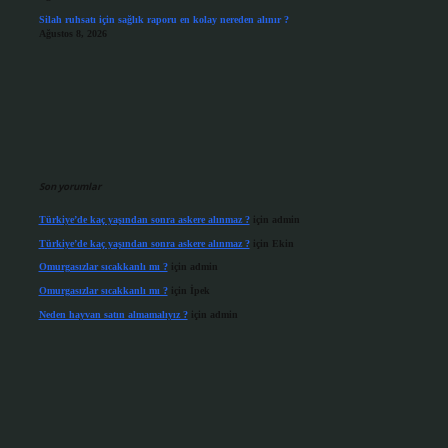
Silah ruhsatı için sağlık raporu en kolay nereden alınır ?
Ağustos 8, 2026
Son yorumlar
Türkiye’de kaç yaşından sonra askere alınmaz ?
için
admin
Türkiye’de kaç yaşından sonra askere alınmaz ?
için
Ekin
Omurgasızlar sıcakkanlı mı ?
için
admin
Omurgasızlar sıcakkanlı mı ?
için
İpek
Neden hayvan satın almamalıyız ?
için
admin